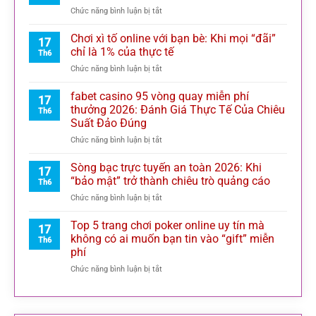
ở
Chức năng bình luận bị tắt
Đối
mặt
Chơi xì tố online với bạn bè: Khi mọi “đãi”
17
với
chỉ là 1% của thực tế
Th6
“tải
ở
Chức năng bình luận bị tắt
game
Chơi
roulette
xì
fabet casino 95 vòng quay miễn phí
online
17
tố
ios”:
thưởng 2026: Đánh Giá Thực Tế Của Chiêu
Th6
online
Thực
Suất Đảo Đúng
với
tế
ở
Chức năng bình luận bị tắt
bạn
khắc
fabet
bè:
nghiệt
casino
Khi
Sòng bạc trực tuyến an toàn 2026: Khi
mà
17
95
mọi
không
“bảo mật” trở thành chiêu trò quảng cáo
Th6
vòng
“đãi”
ai
ở
Chức năng bình luận bị tắt
quay
chỉ
muốn
Sòng
miễn
là
nói
bạc
Top 5 trang chơi poker online uy tín mà
phí
1%
17
trực
thưởng
của
không có ai muốn bạn tin vào “gift” miễn
Th6
tuyến
2026:
thực
phí
an
Đánh
tế
ở
Chức năng bình luận bị tắt
toàn
Giá
Top
2026:
Thực
5
Khi
Tế
trang
“bảo
Của